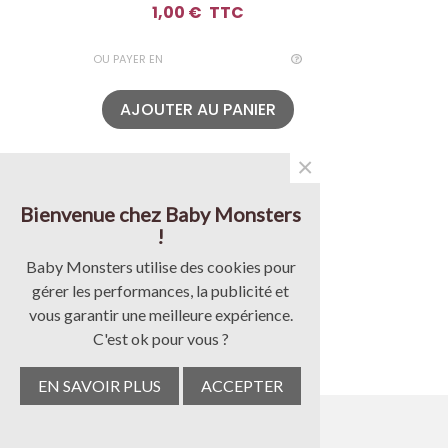
1,00 €
TTC
OU PAYER EN
AJOUTER AU PANIER
×
Bienvenue chez Baby Monsters
!
Baby Monsters utilise des cookies pour
gérer les performances, la publicité et
vous garantir une meilleure expérience.
14 jours pour
C'est ok pour vous ?
changer d'avis
EN SAVOIR PLUS
ACCEPTER