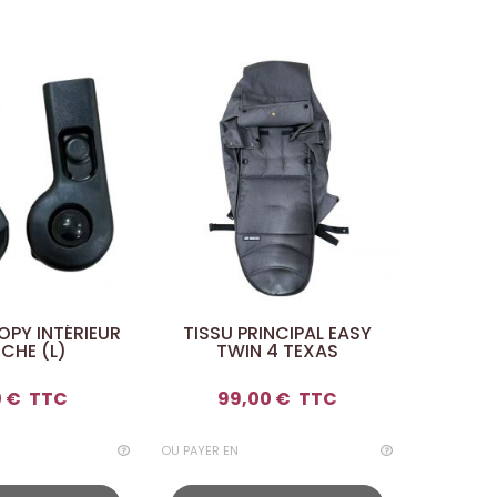
OPY INTÉRIEUR
TISSU PRINCIPAL EASY
Guidon 
CHE (L)
TWIN 4 TEXAS
0 €
TTC
99,00 €
TTC
2
OU PAYER EN
OU PAYER E