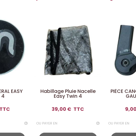
ERAL EASY
Habillage Pluie Nacelle
PIÈCE CAN
 4
Easy Twin 4
GAU
TTC
39,00 €
TTC
9,0
OU PAYER EN
OU PAYER EN