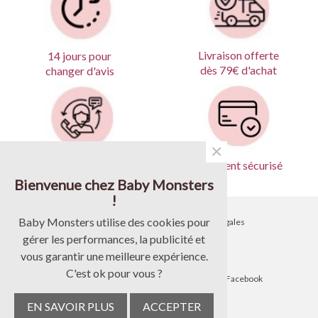
Livraison offerte
14 jours pour
dès 79€ d'achat
changer d'avis
×
Produits garantis
Paiement sécurisé
Bienvenue chez Baby Monsters
!
Baby Monsters utilise des cookies pour
•
Contactez-nous
•
Mentions légales
gérer les performances, la publicité et
•
Livraison
•
CGV
vous garantir une meilleure expérience.
C'est ok pour vous ?
•
Blog
•
Suivez-nous sur Facebook
EN SAVOIR PLUS
ACCEPTER