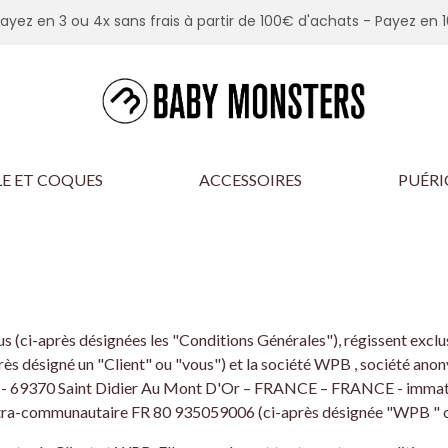
Payez en 3 ou 4x sans frais à partir de 100€ d'achats -
Payez en 1
E ET COQUES
ACCESSOIRES
PUÉRI
us (ci-après désignées les "Conditions Générales"), régissent exclu
ès désigné un "Client" ou "vous") et la société WPB , société anon
e - 69370 Saint Didier Au Mont D'Or – FRANCE – FRANCE - immatr
a-communautaire FR 80 935059006 (ci-après désignée "WPB " ou "nou