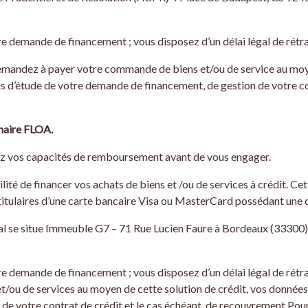
re demande de financement ; vous disposez d’un délai légal de rétra
s demandez à payer votre commande de biens et/ou de service au mo
s d’étude de votre demande de financement, de gestion de votre con
naire FLOA.
iez vos capacités de remboursement avant de vous engager.
ité de financer vos achats de biens et /ou de services à crédit. Cet
itulaires d’une carte bancaire Visa ou MasterCard possédant une da
l se situe Immeuble G7 – 71 Rue Lucien Faure à Bordeaux (33300) 
e demande de financement ; vous disposez d’un délai légal de rétrac
ou de services au moyen de cette solution de crédit, vos données
de votre contrat de crédit et le cas échéant, de recouvrement.Pour