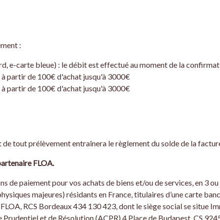
ement :
d, e-carte bleue) : le débit est effectué au moment de la confirm
à partir de 100€ d'achat jusqu'à 3000€
à partir de 100€ d'achat jusqu'à 3000€
et de tout prélèvement entraînera le règlement du solde de la factur
partenaire FLOA.
s de paiement pour vos achats de biens et/ou de services, en 3 ou
physiques majeures) résidants en France, titulaires d’une carte b
 FLOA, RCS Bordeaux 434 130 423, dont le siège social se situe 
le Prudentiel et de Résolution (ACPR) 4 Place de Budapest, CS 92