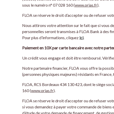
sous le numéro n° 07 028 160 (
www.orias.fr
).
FLOA se réserve le droit d’accepter ou de refuser vot
Nous attirons votre attention sur le fait que si vou
personnelles seront transmises à FLOA Bank à des fin
Pour plus d’informations, cliquez
ici
.
Paiement en 10X par carte bancaire avec notre parte
Un crédit vous engage et doit être remboursé. Vérif
Notre partenaire financier, FLOA vous offre la possibil
(personnes physiques majeures) résidants en France, t
FLOA, RCS Bordeaux 434 130 423, dont le siège socia
160 (
www.orias.fr
).
FLOA se réserve le droit d’accepter ou de refuser votr
si vous demandez à payer votre commande de biens et/
d’étude de votre demande de financement, de gestion 