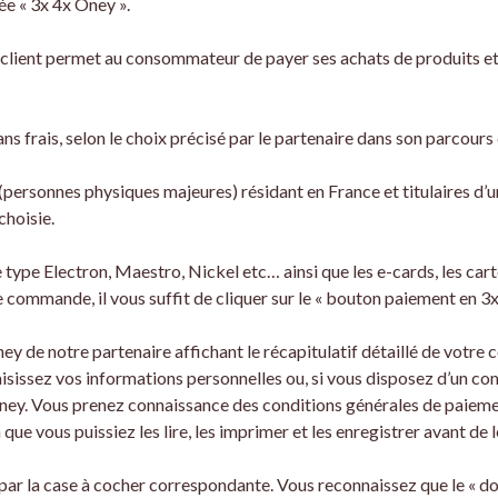
e « 3x 4x Oney ».
lient permet au consommateur de payer ses achats de produits et/
s frais, selon le choix précisé par le partenaire dans son parcours 
s (personnes physiques majeures) résidant en France et titulaires 
choisie.
type Electron, Maestro, Nickel etc… ainsi que les e-cards, les car
 commande, il vous suffit de cliquer sur le « bouton paiement en 3x
Oney de notre partenaire affichant le récapitulatif détaillé de vo
aisissez vos informations personnelles ou, si vous disposez d’un c
Oney. Vous prenez connaissance des conditions générales de paiemen
ue vous puissiez les lire, les imprimer et les enregistrer avant de 
ar la case à cocher correspondante. Vous reconnaissez que le « doub