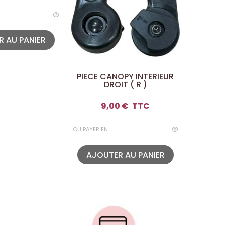
 AU PANIER
PIÈCE CANOPY INTÉRIEUR
Crash
DROIT ( R )
9,00 €
TTC
3
OU PAYER EN
OU PAYER E
AJOUTER AU PANIER
AJOU