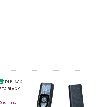
E
 ET4 BLACK
0 €
TTC