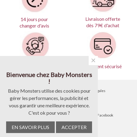
Livraison offerte
14 jours pour
dès 79€ d'achat
changer d'avis
×
Produits garantis
Paiement sécurisé
Bienvenue chez Baby Monsters
!
Baby Monsters utilise des cookies pour
•
Contactez-nous
•
Mentions légales
gérer les performances, la publicité et
•
Livraison
•
CGV
vous garantir une meilleure expérience.
C'est ok pour vous ?
•
Blog
•
Suivez-nous sur Facebook
EN SAVOIR PLUS
ACCEPTER