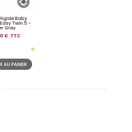
Rigide Baby
Easy Twin 5 -
er Grey
00 €
TTC
 AU PANIER
: