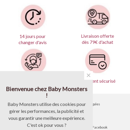
Livraison offerte
14 jours pour
dès 79€ d'achat
changer d'avis
×
Produits garantis
Paiement sécurisé
Bienvenue chez Baby Monsters
!
Baby Monsters utilise des cookies pour
•
Contactez-nous
•
Mentions légales
gérer les performances, la publicité et
•
Livraison
•
CGV
vous garantir une meilleure expérience.
C'est ok pour vous ?
•
Blog
•
Suivez-nous sur Facebook