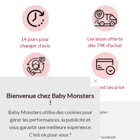
Livraison offerte
14 jours pour
dès 79€ d'achat
changer d'avis
×
Produits garantis
Paiement sécurisé
Bienvenue chez Baby Monsters
!
Baby Monsters utilise des cookies pour
•
Contactez-nous
•
Mentions légales
gérer les performances, la publicité et
•
Livraison
•
CGV
vous garantir une meilleure expérience.
C'est ok pour vous ?
•
Blog
•
Suivez-nous sur Facebook