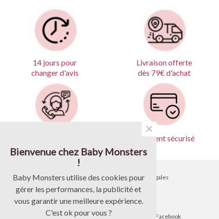
Livraison offerte
14 jours pour
dès 79€ d'achat
changer d'avis
×
Produits garantis
Paiement sécurisé
Bienvenue chez Baby Monsters
!
Baby Monsters utilise des cookies pour
•
Contactez-nous
•
Mentions légales
gérer les performances, la publicité et
•
Livraison
•
CGV
vous garantir une meilleure expérience.
C'est ok pour vous ?
•
Blog
•
Suivez-nous sur Facebook