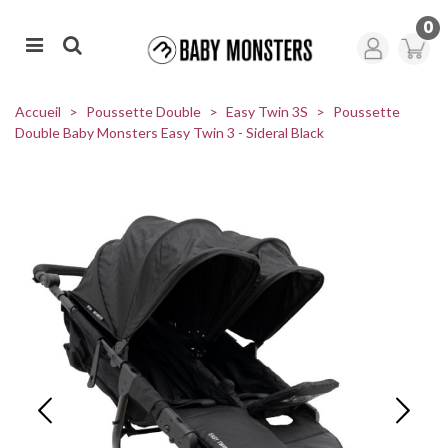
0
Accueil
>
Poussette Double
>
Easy Twin 3S
>
Poussette
Double Baby Monsters Easy Twin 3 - Sideral Black