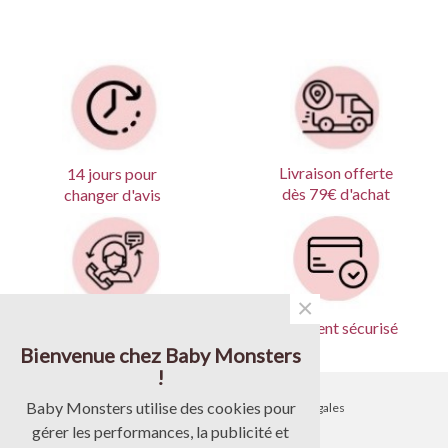
Livraison offerte
14 jours pour
dès 79€ d'achat
changer d'avis
×
Produits garantis
Paiement sécurisé
Bienvenue chez Baby Monsters
!
Baby Monsters utilise des cookies pour
•
Contactez-nous
•
Mentions légales
gérer les performances, la publicité et
•
Livraison
•
CGV