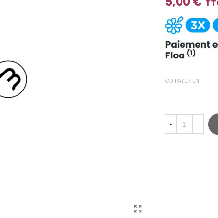
5,00 €
TT
OU PAYER EN
-
+