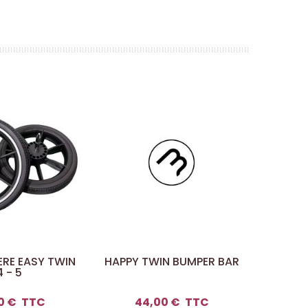
ERE EASY TWIN
HAPPY TWIN BUMPER BAR
FOURC
4 - 5
R
0 €
TTC
44,00 €
TTC
2